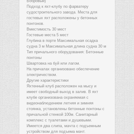
Бобровый)
Подход к яхт-клубу по фарватеру
судостроительного завода. Места для
гостевых яхт расположены у бетонных
понтонов.
Вместимость 30 мест
Гостевые места 5 мест
Глубина в порте Максимальная осадка
судна 3 м Максимальная длина судна 30 м
Тип причального оборудования: Бетонные
понтоны
Швартовка на буй или лагом.
На причалах организовано обеспечение
электричеством.
Другие характеристики
Яхтенный клуб расположен на мысу и
имеет свободный выход в залив. В яхт
клубе организована охраняемая с
видеонаблюдением летняя и зимняя
стоянка, установлены бетонные понтоны с
причальной стенкой 100м. Санитарный
комплекс с туалетами и душевыми.
Имеется два слипа, мачта с подъемным
устройством для подъема мачт.