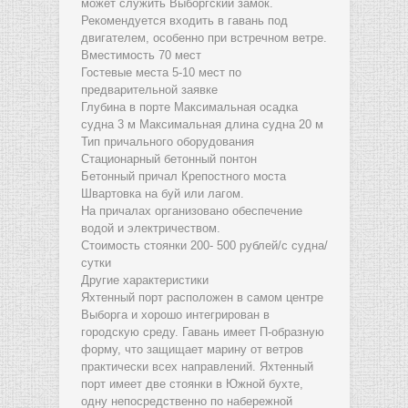
может служить Выборгский замок.
Рекомендуется входить в гавань под
двигателем, особенно при встречном ветре.
Вместимость 70 мест
Гостевые места 5-10 мест по
предварительной заявке
Глубина в порте Максимальная осадка
судна 3 м Максимальная длина судна 20 м
Тип причального оборудования
Стационарный бетонный понтон
Бетонный причал Крепостного моста
Швартовка на буй или лагом.
На причалах организовано обеспечение
водой и электричеством.
Стоимость стоянки 200- 500 рублей/с судна/
сутки
Другие характеристики
Яхтенный порт расположен в самом центре
Выборга и хорошо интегрирован в
городскую среду. Гавань имеет П-образную
форму, что защищает марину от ветров
практически всех направлений. Яхтенный
порт имеет две стоянки в Южной бухте,
одну непосредственно по набережной