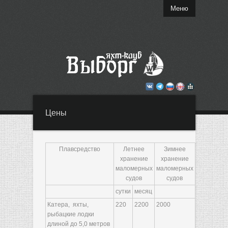
Меню
Цены
Плавсредство
Летнее
Зимнее
хранение
хранение
маломерных
маломерных
судов
судов
сутки
месяц
Катера, яхты,
220
2200
2000
рыбацкие лодки
длиной до 5,0 метров