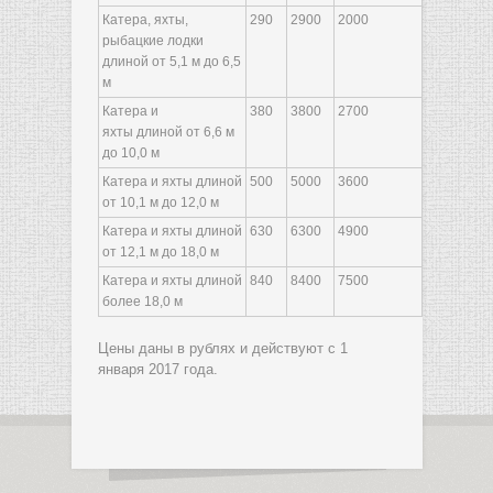
Катера, яхты,
290
2900
2000
рыбацкие лодки
длиной от 5,1 м до 6,5
м
Катера и
380
3800
2700
яхты длиной от 6,6 м
до 10,0 м
Катера и яхты длиной
500
5000
3600
от 10,1 м до 12,0 м
Катера и яхты длиной
630
6300
4900
от 12,1 м до 18,0 м
Катера и яхты длиной
840
8400
7500
более 18,0 м
Цены даны в рублях и действуют с 1
января 2017 года.