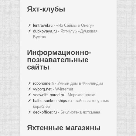
Яхт-клубы
lentravel.ru
- «Из Саймы в Онегу»
dubkovaya.ru
- Яхт-клуб «Дубковая
Бухта»
Информационно-
познавательные
сайты
robohome.fi
- Умный дом в Финляндии
vyborg.net
- W-internet
seawolfs.narod.ru
- Морские волки
baltic-sunken-ships.ru
- тайны затонувших
кораблей
deckofficer.ru
- Библиотека яхтсмена
Яхтенные магазины